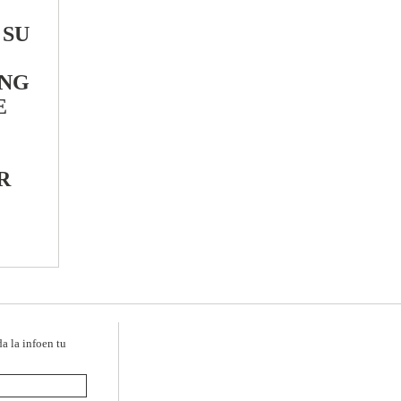
 SU
ING
E
R
da la infoen tu