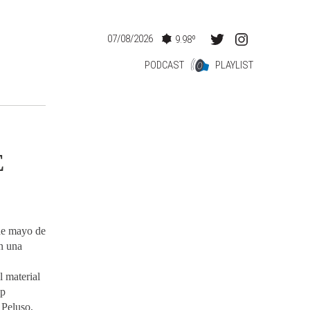
07/08/2026
9.98º
PODCAST
PLAYLIST
E
 de mayo de
n una
 material
op
 Peluso,