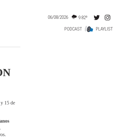
06/08/2026
9.82º
PODCAST
PLAYLIST
ON
 y 15 de
anos
,
os.