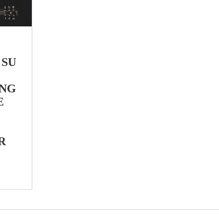
 SU
ING
E
R