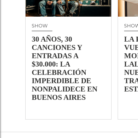
SHOW
SHO
30 AÑOS, 30
LA 
CANCIONES Y
VUE
ENTRADAS A
MO
$30.000: LA
LAL
CELEBRACIÓN
NU
IMPERDIBLE DE
TR
NONPALIDECE EN
EST
BUENOS AIRES