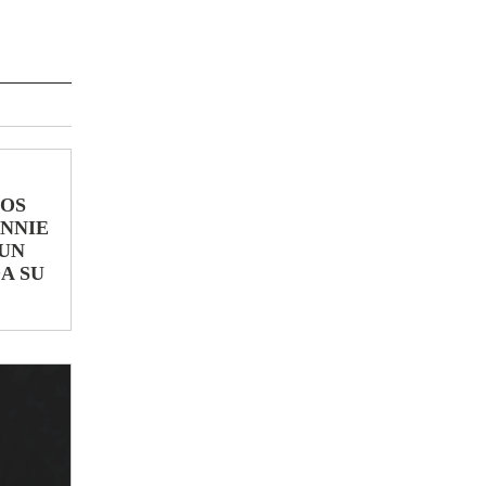
LOS
ONNIE
UN
A SU