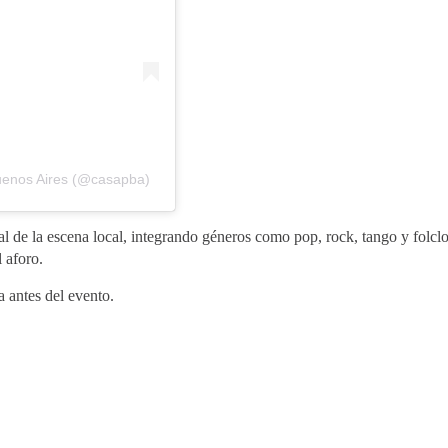
Buenos Aires (@casapba)
al de la escena local, integrando géneros como pop, rock, tango y folcl
l aforo.
a antes del evento.