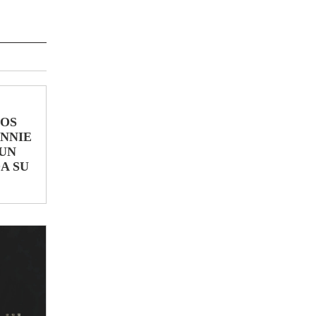
LOS
ONNIE
UN
A SU