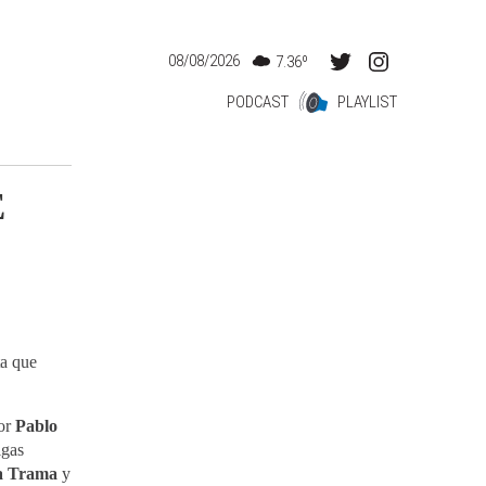
08/08/2026
7.36º
PODCAST
PLAYLIST
E
ta que
tor
Pablo
igas
a Trama
y