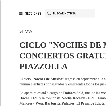
SECCIONES
SHOW
CICLO "NOCHES DE 
CONCIERTOS GRATUI
PIAZZOLLA
El ciclo “
Noches de Música
” regresa en septiembre a la
reunirá a
artistas
consagrados y emergentes todos los jueve
La apertura estará a cargo de
Dolores Solá
, una de las vo
Dacal
(11/9) y la folklorista
Noelia Recalde
(18/9). Tambi
Menores),
Wen
,
Barbarita Palacios
, E
l Príncipe Idiota