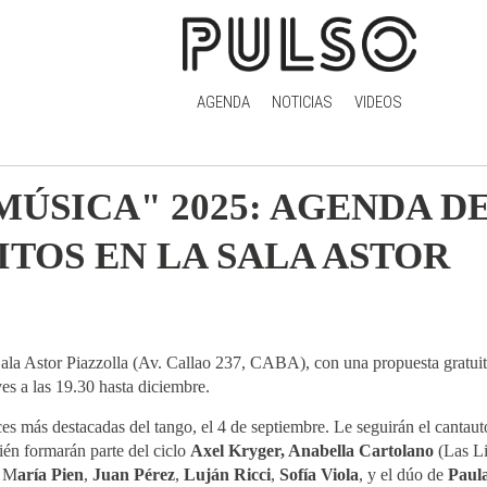
AGENDA
NOTICIAS
VIDEOS
MÚSICA" 2025: AGENDA D
TOS EN LA SALA ASTOR
 Sala Astor Piazzolla (Av. Callao 237, CABA), con una propuesta gratui
s a las 19.30 hasta diciembre.
ces más destacadas del tango, el 4 de septiembre. Le seguirán el cantau
én formarán parte del ciclo
Axel Kryger, Anabella Cartolano
(Las L
, M
aría Pien
,
Juan Pérez
,
Luján Ricci
,
Sofía Viola
, y el dúo de
Paul