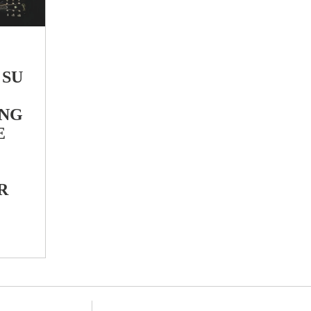
 SU
ING
E
R