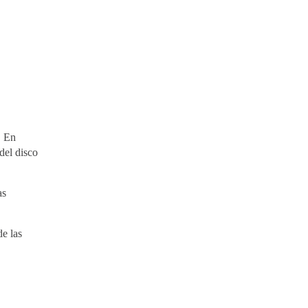
. En
del disco
as
de las