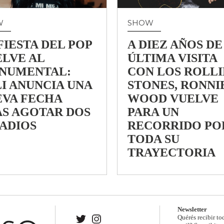
W
SHOW
FIESTA DEL POP
A DIEZ AÑOS DE
LVE AL
ÚLTIMA VISITA
NUMENTAL:
CON LOS ROLL
I ANUNCIA UNA
STONES, RONNI
EVA FECHA
WOOD VUELVE
AS AGOTAR DOS
PARA UN
ADIOS
RECORRIDO PO
TODA SU
TRAYECTORIA
Newsletter
Quérés recibir to