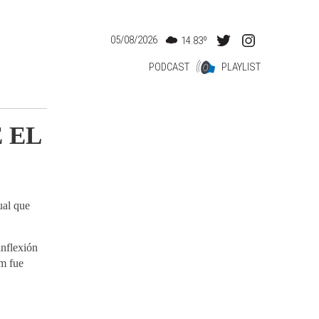
05/08/2026
14.83º
PODCAST
PLAYLIST
 EL
ual que
inflexión
um fue