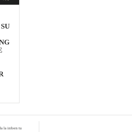
 SU
ING
E
R
da la infoen tu