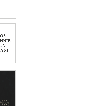
LOS
ONNIE
UN
A SU