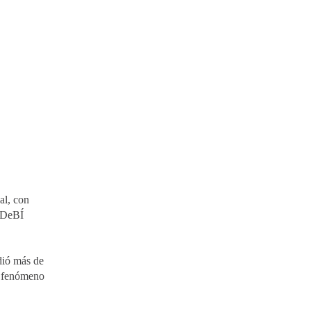
al, con
 "DeBÍ
dió más de
n fenómeno