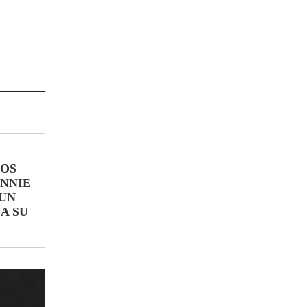
LOS
ONNIE
UN
A SU