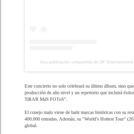
Una publicación compartida de DF Entertainment
Este concierto no solo celebrará su último álbum, sino que
producción de alto nivel y un repertorio que incluirá éx
TiRAR MáS FOToS".
El conejo malo viene de batir marcas históricas con s
400.000 entradas. Además, su "World’s Hottest Tour" (202
global.