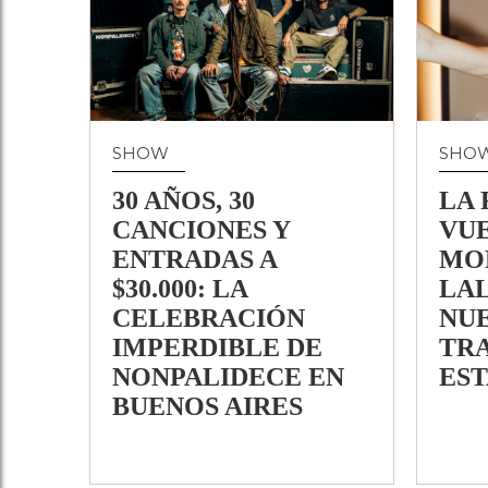
SHOW
SHO
30 AÑOS, 30
LA 
CANCIONES Y
VUE
ENTRADAS A
MO
$30.000: LA
LAL
CELEBRACIÓN
NU
IMPERDIBLE DE
TR
NONPALIDECE EN
EST
BUENOS AIRES