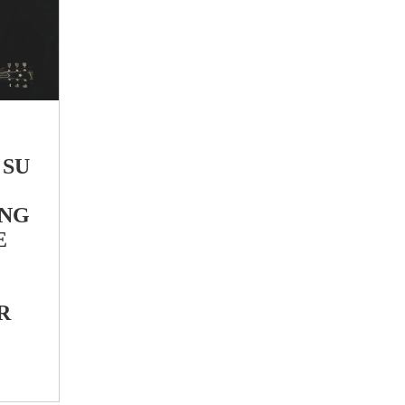
 SU
ING
E
R