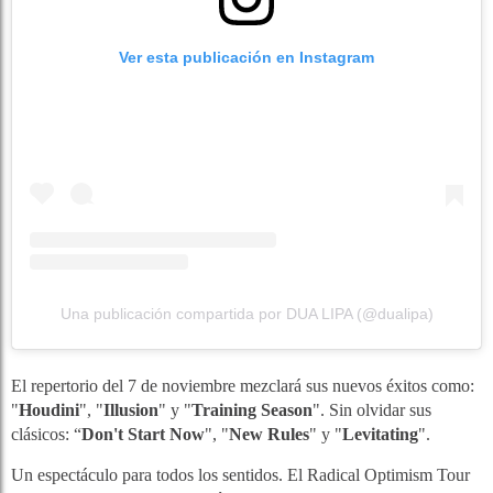
Ver esta publicación en Instagram
Una publicación compartida por DUA LIPA (@dualipa)
El repertorio del 7 de noviembre mezclará sus nuevos éxitos como:
"
Houdini
", "
Illusion
" y "
Training Season
". Sin olvidar sus
clásicos: “
Don't Start Now
", "
New Rules
" y "
Levitating
".
Un espectáculo para todos los sentidos. E
l Radical Optimism Tour