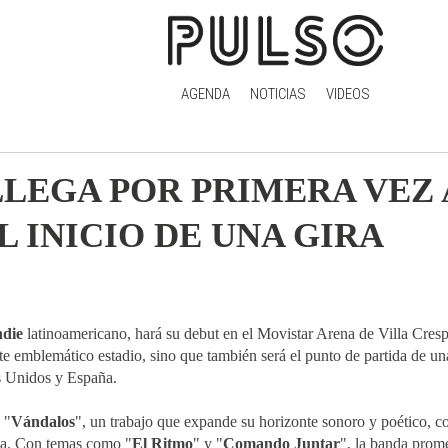
AGENDA
NOTICIAS
VIDEOS
LEGA POR PRIMERA VEZ 
 INICIO DE UNA GIRA
ndie
latinoamericano, hará su debut en el Movistar Arena de Villa Cresp
te emblemático estadio, sino que también será el punto de partida de u
s Unidos y España.
 "
Vándalos
", un trabajo que expande su horizonte sonoro y poético, 
nda. Con temas como "
El Ritmo
" y "
Comando Juntar
", la banda prom