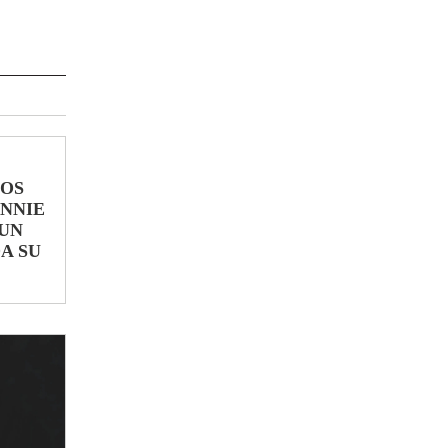
LOS
ONNIE
UN
A SU