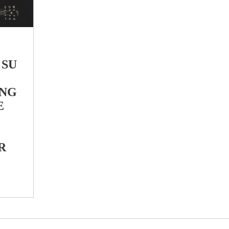
 SU
ING
E
R