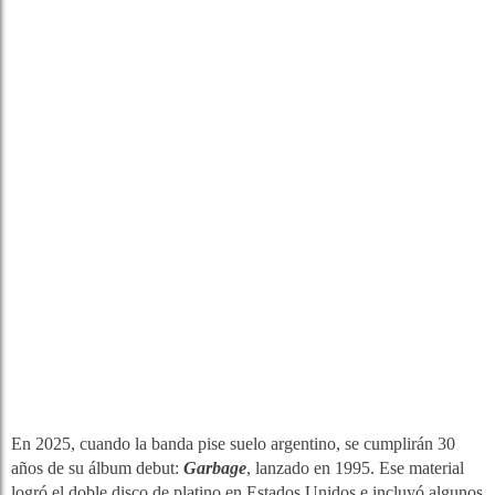
En 2025, cuando la banda pise suelo argentino, se cumplirán 30
años de su álbum debut:
Garbage
, lanzado en 1995. Ese material
logró el doble disco de platino en Estados Unidos e incluyó algunos