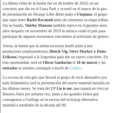
La última visita de la banda fue en diciembre de 2016, en un
concierto que dio en el Luna Park y ocurrió en el marco de la gira
de presentación de
Strange Little Birds
junto a
Utopians
, el grupo
que supo tener
Barbi Recanati
antes de comenzar su etapa solista.
Sin su banda,
Shirley Manson
también estuvo en Argentina unos
años después: en noviembre de 2019 la música visitó el país para
participar de algunos encuentros vinculados al activismo de género.
Ahora, la banda que la artista escocesa fundó junto a tres
productores estadounidenses (
Butch Vig, Steve Marker y Duke
Erikson
) regresará a la Argentina para dar un nuevo concierto. En
esta oportunidad, será en
Obras Sanitarias
el
18 de marzo
y las
entradas
se pueden conseguir a través de
Coolco.
La excusa de esta gira que llevará al grupo de rock alternativo por
toda Sudamérica será la presentación del nuevo material lanzado en
lso últimos meses. Se trata del EP
Lie to me
, que sonará en vivo en
Buenos Aires por primera vez, junto a los grandes éxitos que
consagraron a Garbage en la escena del rock/pop alternativo
mundial a mediados de la década del 90.