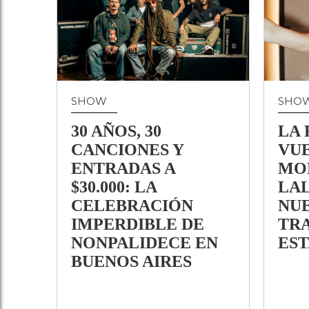
SHOW
SHO
30 AÑOS, 30
LA 
CANCIONES Y
VUE
ENTRADAS A
MO
$30.000: LA
LAL
CELEBRACIÓN
NU
IMPERDIBLE DE
TR
NONPALIDECE EN
EST
BUENOS AIRES