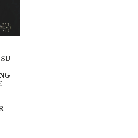
 SU
ING
E
R