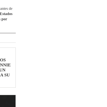
 antes de
 Estados
á por
LOS
ONNIE
UN
A SU